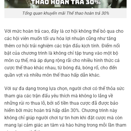
Tổng quan khuyến mãi Thể thao hoàn trả 30%
Với mức hoàn trả cao, đây là cơ hội không thể bỏ qua cho
các hội viên muốn tối ưu hóa lợi nhuận cũng như tăng
thêm cơ hội trải nghiệm các trận đấu kịch tính. Điểm nổi
bật của chương trình là không chỉ tập trung vào một bộ
môn cụ thể, mà áp dụng rộng rãi cho nhiều hình thức cá
cược thể thao khác nhau, từ bóng đá, bóng rổ, cho đến
quần vợt và nhiều môn thể thao hấp dẫn khác.
Với sự đa dạng trong lựa chọn, người chơi có thể thỏa sức
tham gia các trận đấu yêu thích mà không lo lắng về
những rủi ro thua lỗ, bởi số tiền thua cược đã được bảo
hiểm bởi mức hoàn trả hấp dẫn 30%. Chương trình này
không chỉ giúp người chơi tự tin hơn khi đặt cược mà còn
mang lại cảm giác an tâm và hào hứng trong mỗi lần tham