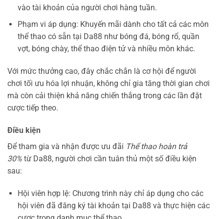
vào tài khoản của người chơi hàng tuần.
Phạm vi áp dụng: Khuyến mãi dành cho tất cả các môn
thể thao có sẵn tại Da88 như bóng đá, bóng rổ, quần
vợt, bóng chày, thể thao điện tử và nhiều môn khác.
Với mức thưởng cao, đây chắc chắn là cơ hội để người
chơi tối ưu hóa lợi nhuận, không chỉ gia tăng thời gian chơi
mà còn cải thiện khả năng chiến thắng trong các lần đặt
cược tiếp theo.
Điều kiện
Để tham gia và nhận được ưu đãi
Thể thao hoàn trả
30%
từ Da88, người chơi cần tuân thủ một số điều kiện
sau:
Hội viên hợp lệ: Chương trình này chỉ áp dụng cho các
hội viên đã đăng ký tài khoản tại Da88 và thực hiện các
cược trong danh mục thể thao.