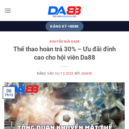
Bỏ
qua
nội
dung
ĐĂNG KÝ +888K
KHUYẾN MÃI DA88
Thể thao hoàn trả 30% – Ưu đãi đỉnh
cao cho hội viên Da88
ĐĂNG VÀO
06/12/2025
BỞI
ADMIN
06
Th12