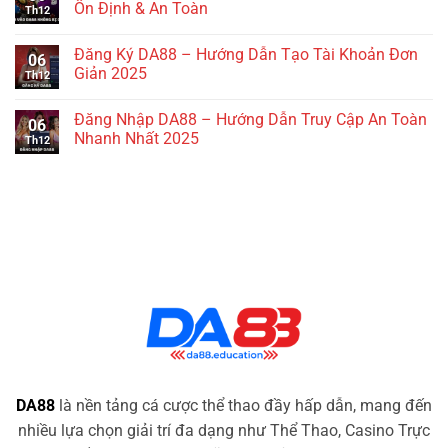
Với
luận
Ổn Định & An Toàn
Th12
Thế
ở
Giới
Hoàn
Không
Ưu
Trả
có
Đăng Ký DA88 – Hướng Dẫn Tạo Tài Khoản Đơn
Đãi
Tức
bình
06
Thành
Thì
luận
Giản 2025
Th12
Viên
DA88
ở
Mới
Giải
Link
Không
Tại
Pháp
Vào
có
Đăng Nhập DA88 – Hướng Dẫn Truy Cập An Toàn
DA88!
Cho
DA88
bình
06
Người
Không
luận
Nhanh Nhất 2025
Th12
Chơi
Bị
ở
Hiện
Chặn
Đăng
Không
Đại
–
Ký
có
Truy
DA88
bình
Cập
–
luận
Nhanh,
Hướng
ở
Ổn
Dẫn
Đăng
Định
Tạo
Nhập
&
Tài
DA88
An
Khoản
–
Toàn
Đơn
Hướng
Giản
Dẫn
2025
Truy
Cập
An
Toàn
Nhanh
Nhất
2025
DA88
là nền tảng cá cược thể thao đầy hấp dẫn, mang đến
nhiều lựa chọn giải trí đa dạng như Thể Thao, Casino Trực