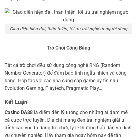
Giao diện hiện đại, thân thiện, tối ưu trải nghiệm người dùng
Trò Chơi Công Bằng
Tất cả trò chơi đều sử dụng công nghệ RNG (Random
Number Generator) để đảm bảo tính ngẫu nhiên và công
bằng. Hợp tác với các nhà cung cấp game uy tín như
Evolution Gaming, Playtech, Pragmatic Play…
Kết Luận
Casino DA88
là điểm đến lý tưởng cho những ai đam mê
cá cược trực tuyến. Địa chỉ mang đến trải nghiệm giải trí
đỉnh cao với đa dạng trò chơi, tỷ lệ thưởng hấp dẫn và dịch
vụ chuyên nghiệp. Hãy tham gia ngay hôm nay để tận