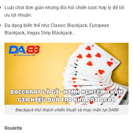
Luật chơi đơn giản nhưng đòi hỏi chiến lược hợp lý để tối
ưu lợi nhuận.
Đa dạng biến thể như Classic Blackjack, European
Blackjack, Vegas Strip Blackjack…
Blackjack thử thách chiến thuật và may mắn tại DA88
Roulette