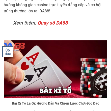
hưởng không gian casino trực tuyến đẳng cấp và cơ hội
trúng thưởng lớn tại DA88!
Xem thêm:
Quay số DA88
06
Th12
Bài Xì Tố Là Gì: Hướng Dẫn Và Chiến Lược Chơi Độc Đáo